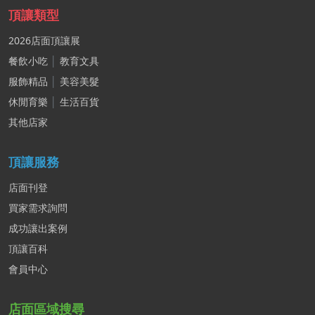
頂讓類型
2026店面頂讓展
餐飲小吃
│
教育文具
服飾精品
│
美容美髮
休閒育樂
│
生活百貨
其他店家
頂讓服務
店面刊登
買家需求詢問
成功讓出案例
頂讓百科
會員中心
店面區域搜尋