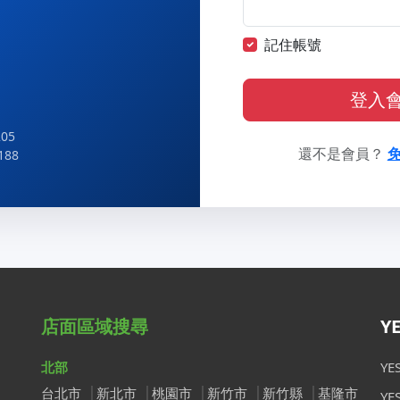
記住帳號
登入
05
還不是會員？
188
店面區域搜尋
Y
北部
Y
台北市
新北市
桃園市
新竹市
新竹縣
基隆市
Y