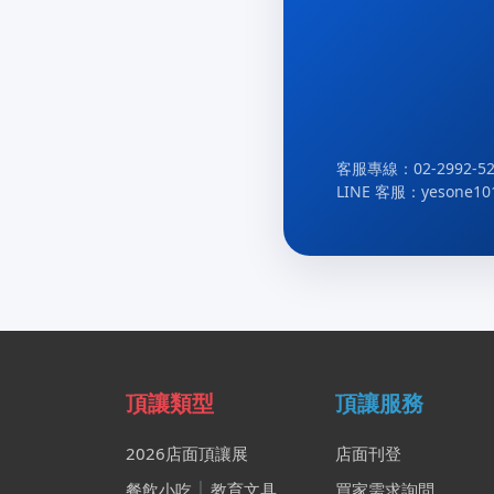
客服專線：02-2992-52
LINE 客服：yesone10
頂讓類型
頂讓服務
2026店面頂讓展
店面刊登
餐飲小吃
│
教育文具
買家需求詢問