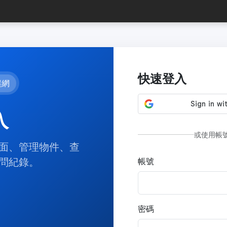
快速登入
讓網
入
或使用帳
面、管理物件、查
問紀錄。
帳號
密碼