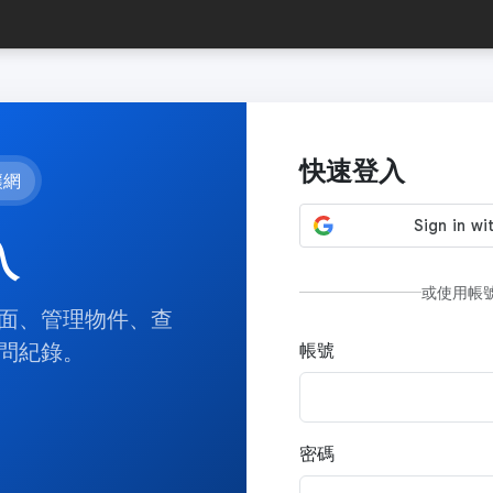
快速登入
讓網
入
或使用帳
面、管理物件、查
問紀錄。
帳號
密碼