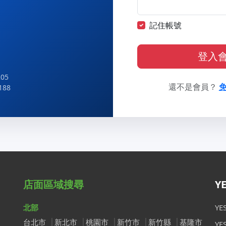
記住帳號
登入
05
還不是會員？
188
店面區域搜尋
Y
北部
Y
台北市
新北市
桃園市
新竹市
新竹縣
基隆市
Y