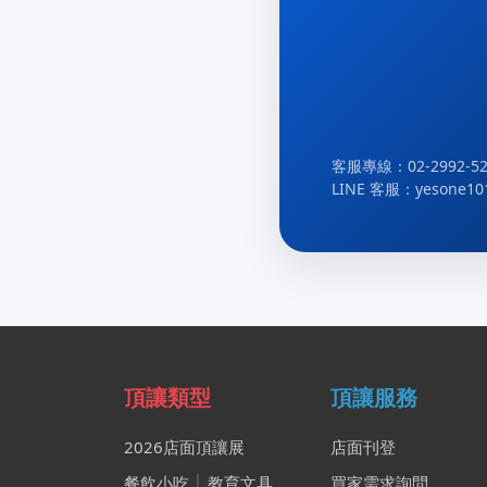
客服專線：02-2992-52
LINE 客服：yesone10
頂讓類型
頂讓服務
2026店面頂讓展
店面刊登
餐飲小吃
│
教育文具
買家需求詢問