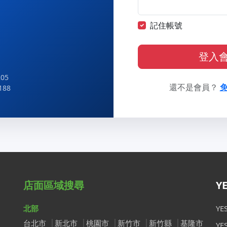
記住帳號
登入
05
還不是會員？
188
店面區域搜尋
Y
北部
Y
台北市
新北市
桃園市
新竹市
新竹縣
基隆市
Y