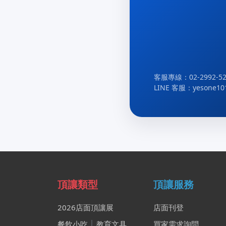
客服專線：02-2992-52
LINE 客服：yesone10
頂讓類型
頂讓服務
2026店面頂讓展
店面刊登
餐飲小吃
│
教育文具
買家需求詢問