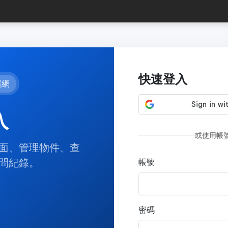
快速登入
讓網
入
或使用帳
面、管理物件、查
問紀錄。
帳號
密碼