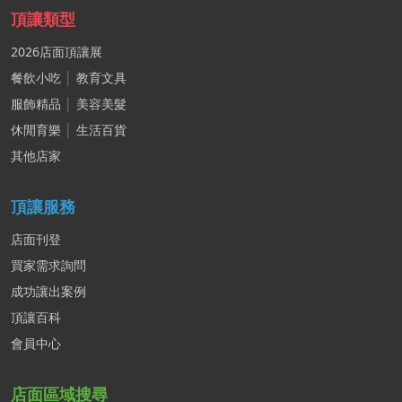
頂讓類型
2026店面頂讓展
餐飲小吃
│
教育文具
服飾精品
│
美容美髮
休閒育樂
│
生活百貨
其他店家
頂讓服務
店面刊登
買家需求詢問
成功讓出案例
頂讓百科
會員中心
店面區域搜尋