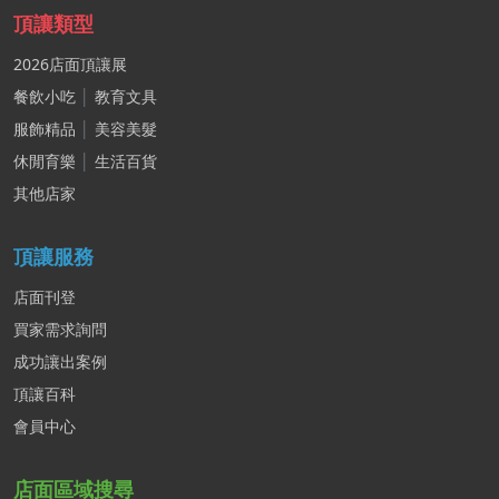
頂讓類型
2026店面頂讓展
餐飲小吃
│
教育文具
服飾精品
│
美容美髮
休閒育樂
│
生活百貨
其他店家
頂讓服務
店面刊登
買家需求詢問
成功讓出案例
頂讓百科
會員中心
店面區域搜尋