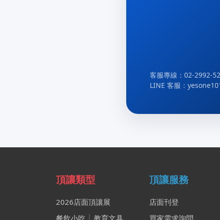
客服專線：02-2992-52
LINE 客服：yesone10
頂讓類型
頂讓服務
2026店面頂讓展
店面刊登
餐飲小吃
│
教育文具
買家需求詢問