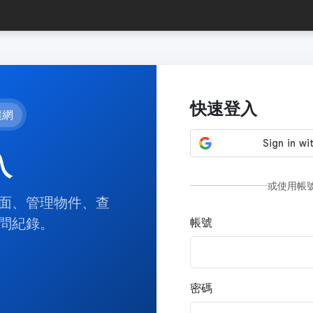
快速登入
讓網
入
或使用帳
面、管理物件、查
問紀錄。
帳號
密碼