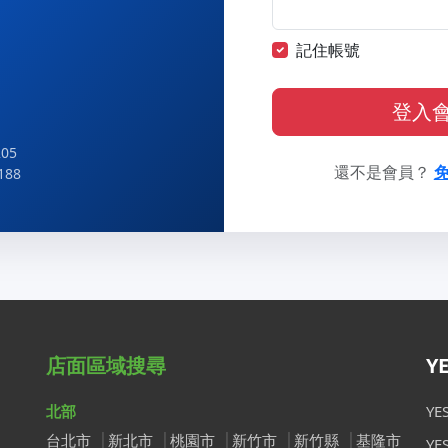
記住帳號
登入
05
還不是會員？
188
店面區域搜尋
Y
北部
Y
台北市
新北市
桃園市
新竹市
新竹縣
基隆市
Y