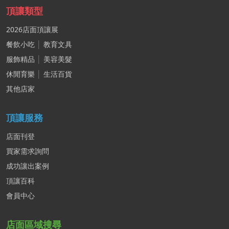
頂讓類型
2026店面頂讓展
餐飲小吃
│
教育文具
服飾精品
│
美容美髮
休閒育樂
│
生活百貨
其他店家
頂讓服務
店面刊登
買家需求詢問
成功讓出案例
頂讓百科
會員中心
店面區域搜尋