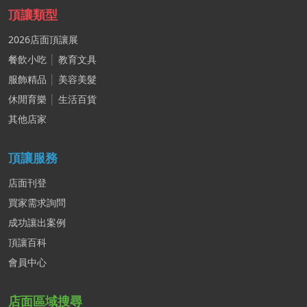
頂讓類型
2026店面頂讓展
餐飲小吃
│
教育文具
服飾精品
│
美容美髮
休閒育樂
│
生活百貨
其他店家
頂讓服務
店面刊登
買家需求詢問
成功讓出案例
頂讓百科
會員中心
店面區域搜尋