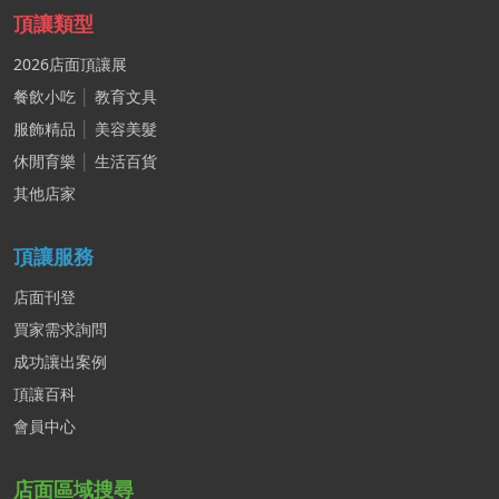
頂讓類型
2026店面頂讓展
餐飲小吃
│
教育文具
服飾精品
│
美容美髮
休閒育樂
│
生活百貨
其他店家
頂讓服務
店面刊登
買家需求詢問
成功讓出案例
頂讓百科
會員中心
店面區域搜尋