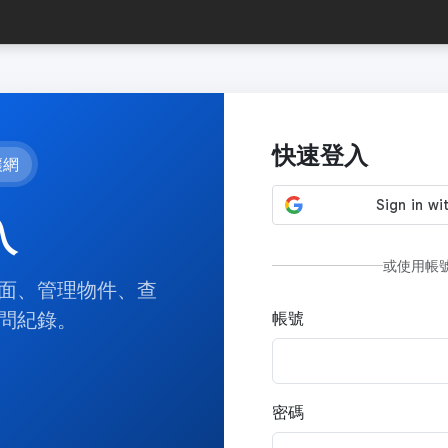
快速登入
讓網
入
或使用帳
面、管理物件、查
問紀錄。
帳號
密碼