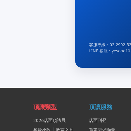
客服專線：02-2992-52
LINE 客服：yesone10
頂讓類型
頂讓服務
2026店面頂讓展
店面刊登
餐飲小吃
│
教育文具
買家需求詢問