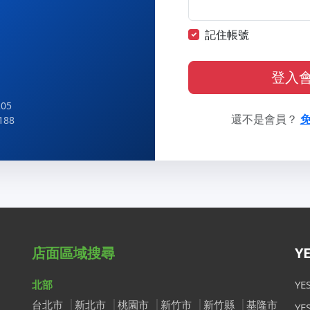
記住帳號
登入
05
還不是會員？
188
店面區域搜尋
Y
北部
Y
台北市
新北市
桃園市
新竹市
新竹縣
基隆市
Y