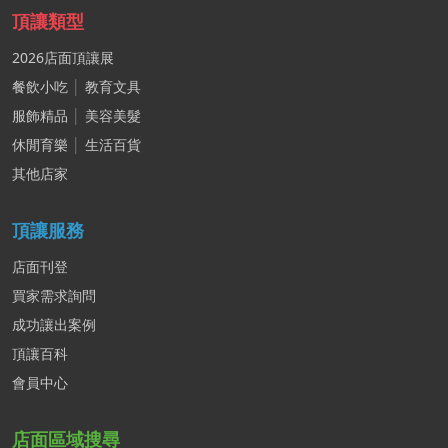
頂讓類型
2026店面頂讓展
餐飲小吃
│
教育文具
服飾精品
│
美容美髮
休閒育樂
│
生活百貨
其他店家
頂讓服務
店面刊登
買家需求詢問
成功讓出案例
頂讓百科
會員中心
店面區域搜尋