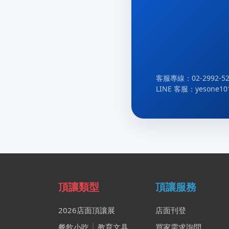
客服專線：02-2992-52
LINE 客服：yesone10
頂讓類型
頂讓服務
2026店面頂讓展
店面刊登
餐飲小吃
│
教育文具
買家需求詢問