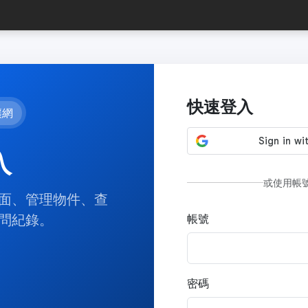
快速登入
讓網
入
或使用帳
面、管理物件、查
問紀錄。
帳號
密碼