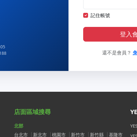
記住帳號
登入
05
還不是會員？
188
店面區域搜尋
Y
北部
Y
台北市
新北市
桃園市
新竹市
新竹縣
基隆市
Y