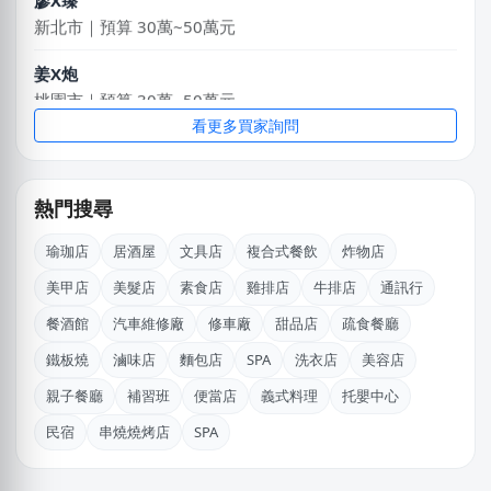
新北市｜預算 30萬~50萬元
姜X炮
桃園市｜預算 30萬~50萬元
看更多買家詢問
邱X恩
桃園市｜預算 10萬~30萬元
熱門搜尋
劉X姐
高雄市｜預算 30萬~50萬元
瑜珈店
居酒屋
文具店
複合式餐飲
炸物店
陳X樂
美甲店
美髮店
素食店
雞排店
牛排店
通訊行
新北市｜預算 50萬~100萬元
餐酒館
汽車維修廠
修車廠
甜品店
疏食餐廳
石X文
鐵板燒
滷味店
麵包店
SPA
洗衣店
美容店
桃園市｜預算 10萬元以下
親子餐廳
補習班
便當店
義式料理
托嬰中心
廖X臻
民宿
串燒燒烤店
SPA
新北市｜預算 30萬~50萬元