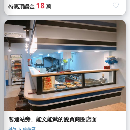
18
特惠頂讓金
萬
客運站旁、能文能武的愛買商圈店面
基隆市
信義區