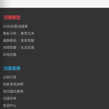
淑X
台中市｜預算 10萬~30萬元
頂讓類型
廖X臻
新北市｜預算 30萬~50萬元
2026店面頂讓展
餐飲小吃
│
教育文具
姜X炮
服飾精品
│
美容美髮
桃園市｜預算 30萬~50萬元
休閒育樂
│
生活百貨
邱X恩
其他店家
桃園市｜預算 10萬~30萬元
頂讓服務
店面刊登
買家需求詢問
成功讓出案例
頂讓百科
會員中心