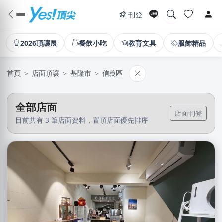
刊登
2026頂讓展
餐飲小吃
教育文具
服飾精品
首頁
＞
店面頂讓
＞
基隆市
＞
信義區
全部店面
店面刊登
目前共有 3 筆店面資料，置頂店面優先排序