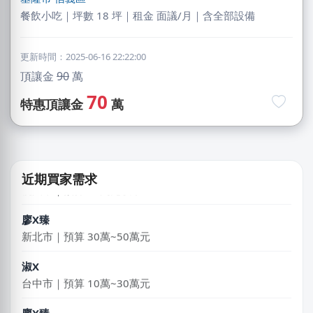
餐飲小吃｜坪數 18 坪｜租金 面議/月｜含全部設備
更新時間：2025-06-16 22:22:00
劉X姐
頂讓金
90
萬
高雄市｜預算 30萬~50萬元
70
特惠頂讓金
萬
陳X樂
新北市｜預算 50萬~100萬元
石X文
近期買家需求
桃園市｜預算 10萬元以下
廖X臻
新北市｜預算 30萬~50萬元
淑X
台中市｜預算 10萬~30萬元
廖X臻