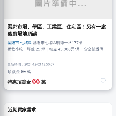
緊鄰市場、學區、工業區、住宅區！另有一處
後廚場地頂讓
基隆市
七堵區
基隆市七堵區明德一路177號
餐飲小吃｜坪數 25 坪｜租金 45,000元/月｜含全部設備
更新時間：2024-12-03 13:50:07
頂讓金
88
萬
賴X姐
66
特惠頂讓金
萬
新北市｜預算 10萬~30萬元
莊X岑
高雄市｜預算 30萬~50萬元
近期買家需求
游X姐