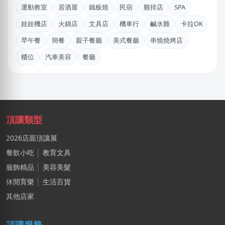
運動教室
居酒屋
鐵板燒
民宿
雞排店
SPA
高雄市｜預算 30萬~50萬元
娃娃機店
火鍋店
文具店
機車行
鹹水雞
卡拉OK
游X姐
早午餐
簡餐
親子餐廳
美式餐廳
串燒燒烤店
新北市｜預算 10萬~30萬元
櫃位
汽車美容
餐廳
姜X炮
桃園市｜預算 30萬~50萬元
盛X豪
新北市｜預算 10萬~30萬元
頂讓類型
吳X生
2026店面頂讓展
新北市｜預算 50萬~100萬元
餐飲小吃
│
教育文具
服飾精品
│
美容美髮
黃
新北市｜預算 10萬~30萬元
休閒育樂
│
生活百貨
其他店家
淑X
台中市｜預算 10萬~30萬元
頂讓服務