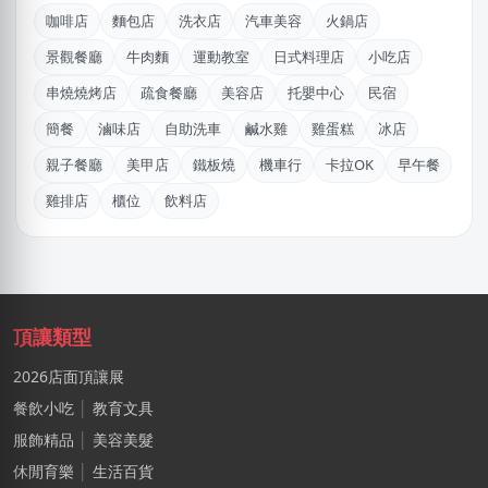
NXniLin
咖啡店
麵包店
洗衣店
汽車美容
火鍋店
嘉義市｜預算 100萬元以上
景觀餐廳
牛肉麵
運動教室
日式料理店
小吃店
劉X姐
串燒燒烤店
疏食餐廳
美容店
托嬰中心
民宿
高雄市｜預算 30萬~50萬元
簡餐
滷味店
自助洗車
鹹水雞
雞蛋糕
冰店
江X珮
親子餐廳
美甲店
鐵板燒
機車行
卡拉OK
早午餐
台中市｜預算 10萬元以下
雞排店
櫃位
飲料店
LXone
新北市｜預算 30萬~50萬元
莊X岑
高雄市｜預算 30萬~50萬元
頂讓類型
2026店面頂讓展
湯X成
高雄市｜預算 30萬~50萬元
餐飲小吃
│
教育文具
服飾精品
│
美容美髮
陳X姐
休閒育樂
│
生活百貨
台南市｜預算 10萬元以下