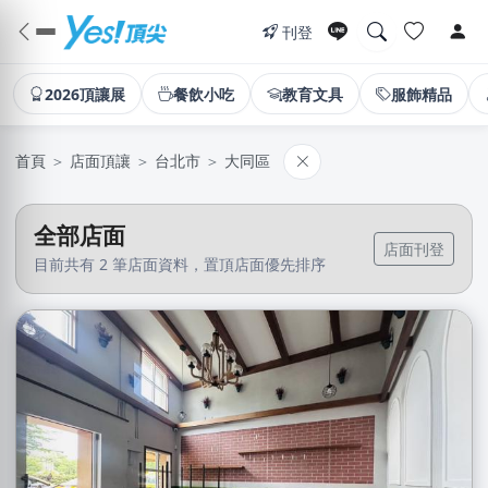
刊登
2026頂讓展
餐飲小吃
教育文具
服飾精品
首頁
＞
店面頂讓
＞
台北市
＞
大同區
全部店面
店面刊登
目前共有 2 筆店面資料，置頂店面優先排序