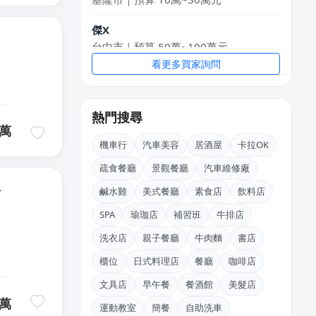
傑X
台中市｜預算 50萬~100萬元
李X生
看更多買家詢問
新北市｜預算 10萬元以下
王X鈞
熱門搜尋
新北市｜預算 10萬~30萬元
萬
機車行
汽車美容
居酒屋
卡拉OK
姜X炮
桃園市｜預算 30萬~50萬元
疏食餐廳
景觀餐廳
汽車維修廠
修
鹹水雞
美式餐廳
素食店
飲料店
韓X勳
新北市｜預算 10萬~30萬元
SPA
瑜珈店
補習班
牛排店
洗衣店
親子餐廳
牛肉麵
書店
櫃位
日式料理店
餐廳
咖啡店
文具店
早午餐
餐酒館
美髮店
萬
運動教室
簡餐
自助洗車