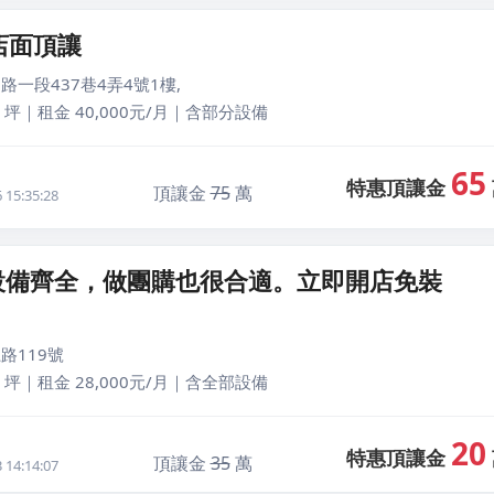
店面頂讓
路一段437巷4弄4號1樓,
 坪｜租金 40,000元/月｜含部分設備
65
特惠頂讓金
頂讓金
75
萬
15:35:28
設備齊全，做團購也很合適。立即開店免裝
路119號
 坪｜租金 28,000元/月｜含全部設備
20
特惠頂讓金
頂讓金
35
萬
14:14:07