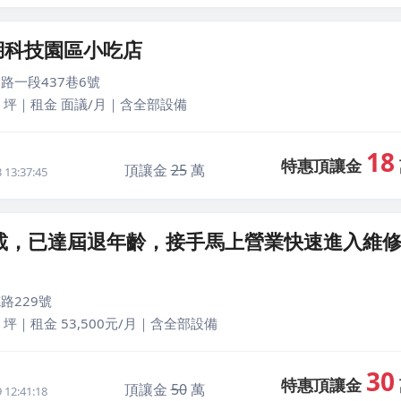
湖科技園區小吃店
路一段437巷6號
0 坪｜租金 面議/月｜含全部設備
18
特惠頂讓金
頂讓金
25
萬
13:37:45
4載，已達屆退年齡，接手馬上營業快速進入維
路229號
 坪｜租金 53,500元/月｜含全部設備
30
特惠頂讓金
頂讓金
50
萬
12:41:18