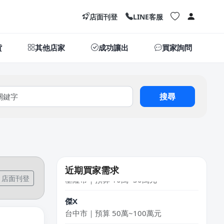
店面刊登
LINE客服
貨
其他店家
成功讓出
買家詢問
許X昌
搜尋
台中市｜預算 10萬元以下
黃X舒
桃園市｜預算 10萬~30萬元
黃X姐
基隆市｜預算 10萬~30萬元
近期買家需求
店面刊登
傑X
台中市｜預算 50萬~100萬元
李X生