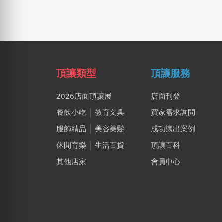
頂讓類型
頂讓服務
2026店面頂讓展
店面刊登
餐飲小吃
│
教育文具
買家需求詢問
服飾精品
│
美容美髮
成功讓出案例
休閒育樂
│
生活百貨
頂讓百科
其他店家
會員中心