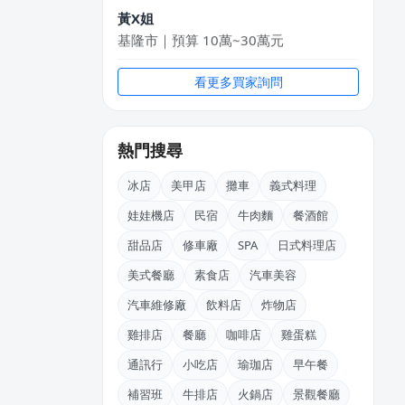
黃X姐
基隆市｜預算 10萬~30萬元
江X珮
看更多買家詢問
台中市｜預算 10萬元以下
徐X生
熱門搜尋
高雄市｜預算 10萬元以下
冰店
美甲店
攤車
義式料理
邱X恩
桃園市｜預算 10萬~30萬元
娃娃機店
民宿
牛肉麵
餐酒館
甜品店
修車廠
SPA
日式料理店
許X昌
台中市｜預算 10萬元以下
美式餐廳
素食店
汽車美容
汽車維修廠
飲料店
炸物店
BXch
台北市｜預算 10萬元以下
雞排店
餐廳
咖啡店
雞蛋糕
通訊行
小吃店
瑜珈店
早午餐
補習班
牛排店
火鍋店
景觀餐廳