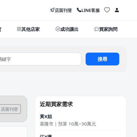
店面刊登
LINE客服
貨
其他店家
成功讓出
買家詢問
搜尋
陳X姐
台北市｜預算 10萬~30萬元
張X偉
台中市｜預算 10萬元以下
近期買家需求
店面刊登
黃X姐
基隆市｜預算 10萬~30萬元
江X珮