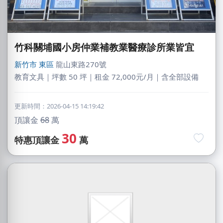
竹科關埔國小房仲業補教業醫療診所業皆宜
新竹市
東區
龍山東路270號
教育文具｜坪數 50 坪｜租金 72,000元/月｜含全部設備
更新時間：2026-04-15 14:19:42
頂讓金
68
萬
30
特惠頂讓金
萬