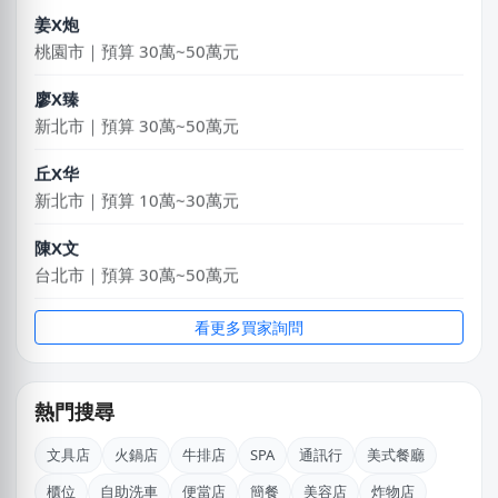
桃園市｜預算 30萬~50萬元
廖X臻
新北市｜預算 30萬~50萬元
丘X华
新北市｜預算 10萬~30萬元
陳X文
台北市｜預算 30萬~50萬元
張X偉
台中市｜預算 10萬元以下
看更多買家詢問
盧X鴻
新北市｜預算 30萬~50萬元
熱門搜尋
施X玉
文具店
火鍋店
牛排店
SPA
通訊行
美式餐廳
桃園市｜預算 10萬~30萬元
櫃位
自助洗車
便當店
簡餐
美容店
炸物店