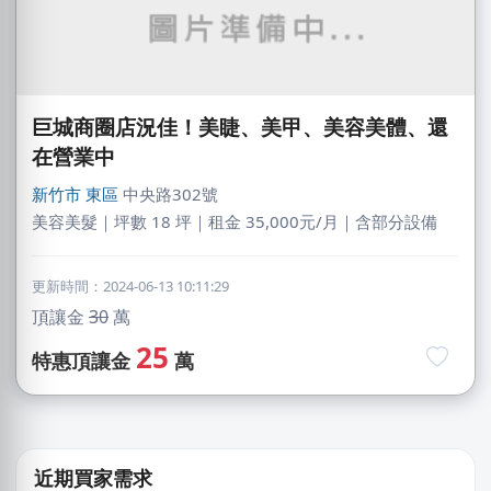
巨城商圈店況佳！美睫、美甲、美容美體、還
在營業中
新竹市
東區
中央路302號
美容美髮｜坪數 18 坪｜租金 35,000元/月｜含部分設備
盧X鴻
新北市｜預算 30萬~50萬元
更新時間：2024-06-13 10:11:29
頂讓金
30
萬
施X玉
25
桃園市｜預算 10萬~30萬元
特惠頂讓金
萬
陳X姐
桃園市｜預算 10萬元以下
姜X炮
近期買家需求