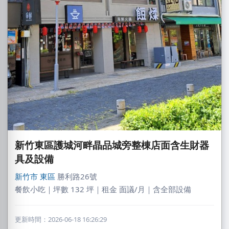
新竹東區護城河畔晶品城旁整棟店面含生財器
具及設備
新竹市
東區
勝利路26號
餐飲小吃｜坪數 132 坪｜租金 面議/月｜含全部設備
更新時間：2026-06-18 16:26:29