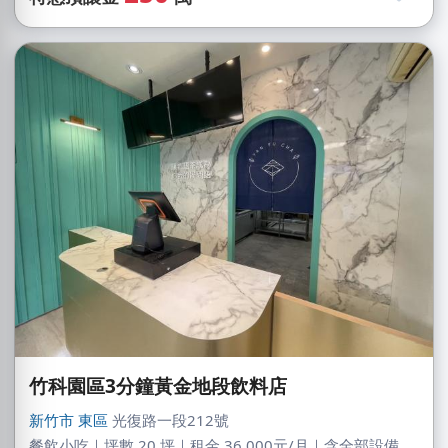
竹科園區3分鐘黃金地段飲料店
新竹市
東區
光復路一段212號
餐飲小吃｜坪數 20 坪｜租金 36,000元/月｜含全部設備