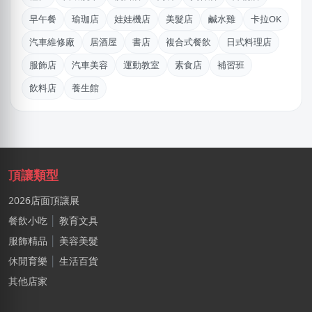
陳X姐
早午餐
瑜珈店
娃娃機店
美髮店
鹹水雞
卡拉OK
桃園市｜預算 10萬元以下
汽車維修廠
居酒屋
書店
複合式餐飲
日式料理店
姜X炮
服飾店
汽車美容
運動教室
素食店
補習班
桃園市｜預算 30萬~50萬元
飲料店
養生館
廖X臻
新北市｜預算 30萬~50萬元
丘X华
新北市｜預算 10萬~30萬元
頂讓類型
陳X文
2026店面頂讓展
台北市｜預算 30萬~50萬元
餐飲小吃
│
教育文具
張X偉
服飾精品
│
美容美髮
台中市｜預算 10萬元以下
休閒育樂
│
生活百貨
其他店家