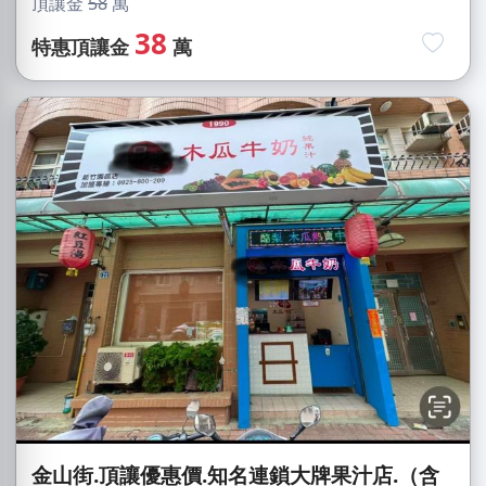
頂讓金
58
萬
38
特惠頂讓金
萬
金山街.頂讓優惠價.知名連鎖大牌果汁店.（含