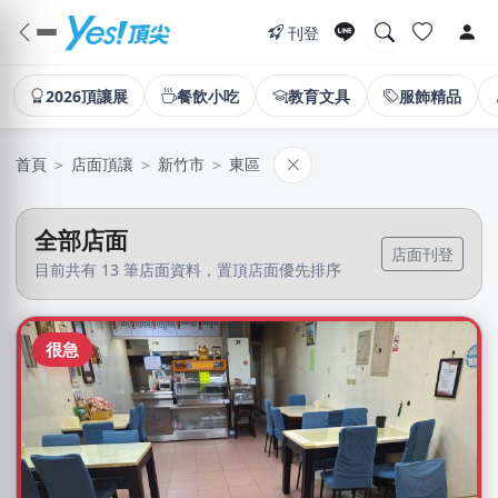
刊登
2026頂讓展
餐飲小吃
教育文具
服飾精品
首頁
＞
店面頂讓
＞
新竹市
＞
東區
全部店面
店面刊登
目前共有 13 筆店面資料，置頂店面優先排序
很急