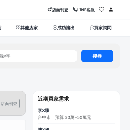
店面刊登
LINE客服
貨
其他店家
成功讓出
買家詢問
搜尋
謝X聿
高雄市｜預算 30萬~50萬元
陳X樂
新北市｜預算 50萬~100萬元
近期買家需求
店面刊登
李X臻
台中市｜預算 30萬~50萬元
陳X姐