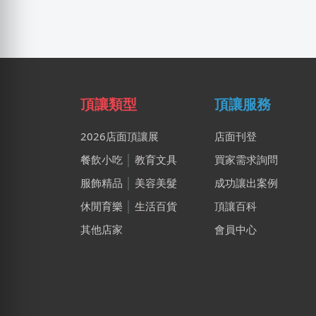
頂讓類型
頂讓服務
2026店面頂讓展
店面刊登
餐飲小吃
│
教育文具
買家需求詢問
服飾精品
│
美容美髮
成功讓出案例
休閒育樂
│
生活百貨
頂讓百科
其他店家
會員中心