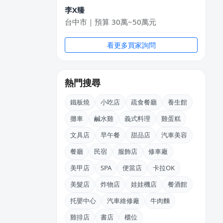
李X臻
台中市｜預算 30萬~50萬元
陳X姐
看更多買家詢問
台南市｜預算 10萬元以下
游X諠
熱門搜尋
彰化縣｜預算 10萬~30萬元
鐵板燒
小吃店
疏食餐廳
養生館
丁X臨
新北市｜預算 30萬~50萬元
攤車
鹹水雞
義式料理
雞蛋糕
文具店
早午餐
甜品店
汽車美容
林X羽
桃園市｜預算 10萬~30萬元
餐廳
民宿
服飾店
修車廠
美甲店
SPA
便當店
卡拉OK
陳X玲
基隆市｜預算 30萬~50萬元
美髮店
炸物店
娃娃機店
餐酒館
托嬰中心
汽車維修廠
牛肉麵
雞排店
書店
櫃位