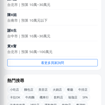
台北市｜預算 10萬~30萬元
陳X姐
台南市｜預算 10萬元以下
謝X生
台中市｜預算 10萬~30萬元
黃X甯
台北市｜預算 50萬~100萬元
江X珮
看更多買家詢問
台中市｜預算 10萬元以下
林X雲
熱門搜尋
台南市｜預算 100萬元以上
小吃店
麵包店
美容店
火鍋店
餐廳
牛排店
林X芷
卡拉OK
牛肉麵
機車行
飲料店
瑜珈店
SPA
新北市｜預算 10萬~30萬元