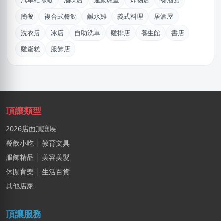
汽車維修廠
滷味店
運動教室
炸物店
餐酒館
湯X成
簡餐
複合式餐飲
鹹水雞
義式料理
居酒屋
高雄市｜預算 30萬~50萬元
洗衣店
冰店
自助洗車
雞排店
養生館
書店
陳X姐
雞蛋糕
服飾店
台北市｜預算 10萬~30萬元
陳X姐
台南市｜預算 10萬元以下
謝X生
頂讓類型
台中市｜預算 10萬~30萬元
2026店面頂讓展
黃X甯
餐飲小吃
│
教育文具
台北市｜預算 50萬~100萬元
服飾精品
│
美容美髮
江X珮
休閒育樂
│
生活百貨
台中市｜預算 10萬元以下
其他店家
林X雲
頂讓服務
台南市｜預算 100萬元以上