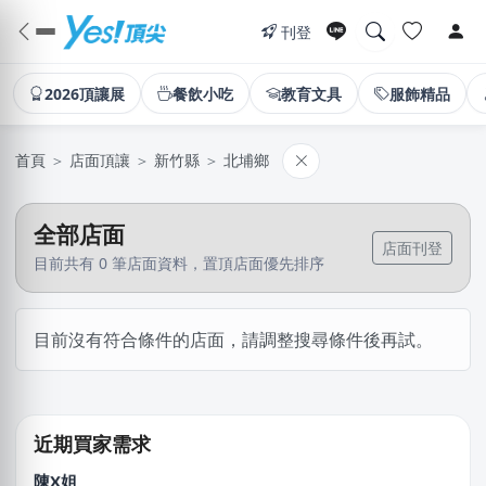
刊登
2026頂讓展
餐飲小吃
教育文具
服飾精品
首頁
＞
店面頂讓
＞
新竹縣
＞
北埔鄉
全部店面
店面刊登
目前共有 0 筆店面資料，置頂店面優先排序
林X芷
目前沒有符合條件的店面，請調整搜尋條件後再試。
新北市｜預算 10萬~30萬元
湯X成
高雄市｜預算 30萬~50萬元
近期買家需求
陳X姐