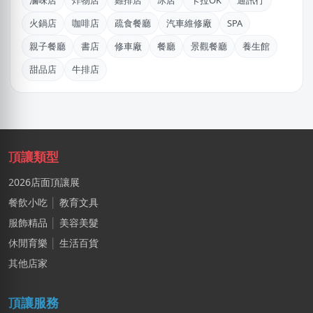
滷味店
炸物店
雞排店
冰店
卡拉OK
通訊行
廖X臻
火鍋店
咖啡店
疏食餐廳
汽車維修廠
SPA
新北市｜預算 30萬~50萬元
親子餐廳
書店
修車廠
餐廳
景觀餐廳
養生館
劉X姐
甜品店
牛排店
高雄市｜預算 30萬~50萬元
馬X凱
苗栗縣｜預算 30萬~50萬元
劉X儀
頂讓類型
花蓮縣｜預算 50萬~100萬元
2026店面頂讓展
陳X姐
餐飲小吃
│
教育文具
台北市｜預算 10萬~30萬元
服飾精品
│
美容美髮
徐X
休閒育樂
│
生活百貨
台北市｜預算 10萬元以下
其他店家
何
頂讓服務
新北市｜預算 10萬~30萬元