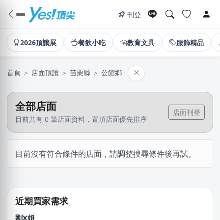
刊登
2026頂讓展
餐飲小吃
教育文具
服飾精品
首頁
＞
店面頂讓
＞
苗栗縣
＞
公館鄉
全部店面
店面刊登
目前共有 0 筆店面資料，置頂店面優先排序
廖X姐
目前沒有符合條件的店面，請調整搜尋條件後再試。
高雄市｜預算 10萬元以下
廖X臻
新北市｜預算 30萬~50萬元
近期買家需求
劉X姐