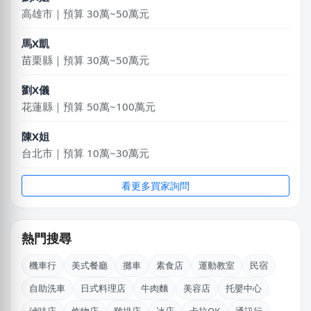
高雄市｜預算 30萬~50萬元
馬X凱
苗栗縣｜預算 30萬~50萬元
劉X儀
花蓮縣｜預算 50萬~100萬元
陳X姐
台北市｜預算 10萬~30萬元
徐X
看更多買家詢問
台北市｜預算 10萬元以下
何
熱門搜尋
新北市｜預算 10萬~30萬元
機車行
美式餐廳
攤車
素食店
運動教室
民宿
廖X姐
自助洗車
日式料理店
牛肉麵
美容店
托嬰中心
高雄市｜預算 10萬元以下