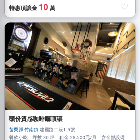
10
特惠頂讓金
萬
頭份質感咖啡廳頂讓
苗栗縣
竹南鎮
建國路二段1-5號
餐飲小吃｜坪數 30 坪｜租金 28,500元/月｜含全部設備