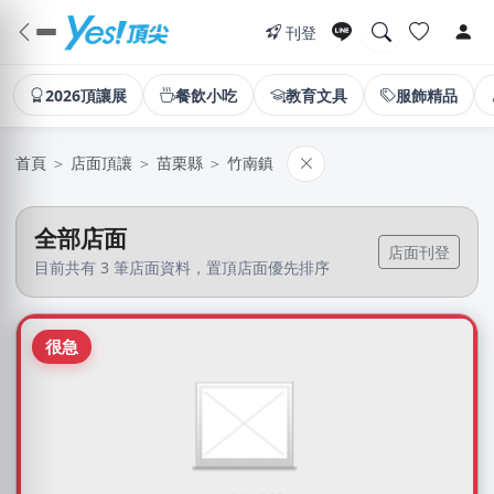
刊登
2026頂讓展
餐飲小吃
教育文具
服飾精品
首頁
＞
店面頂讓
＞
苗栗縣
＞
竹南鎮
全部店面
店面刊登
目前共有 3 筆店面資料，置頂店面優先排序
很急