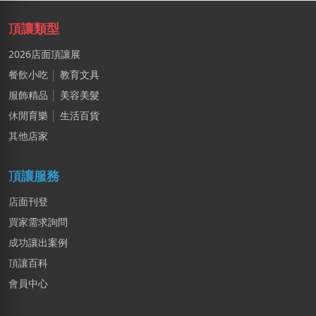
新竹市｜預算 50萬~100萬元
頂讓類型
吳X生
2026店面頂讓展
新北市｜預算 50萬~100萬元
餐飲小吃
│
教育文具
阿X
服飾精品
│
美容美髮
新北市｜預算 50萬~100萬元
休閒育樂
│
生活百貨
其他店家
林X羽
桃園市｜預算 10萬~30萬元
頂讓服務
店面刊登
買家需求詢問
成功讓出案例
頂讓百科
會員中心