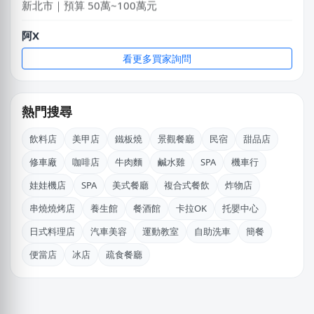
阿X
新北市｜預算 50萬~100萬元
看更多買家詢問
林X羽
桃園市｜預算 10萬~30萬元
熱門搜尋
林X羽
桃園市｜預算 10萬~30萬元
飲料店
美甲店
鐵板燒
景觀餐廳
民宿
甜品店
修車廠
咖啡店
牛肉麵
鹹水雞
SPA
機車行
徐X維
桃園市｜預算 10萬~30萬元
娃娃機店
SPA
美式餐廳
複合式餐飲
炸物店
串燒燒烤店
養生館
餐酒館
卡拉OK
托嬰中心
鄭X克
桃園市｜預算 10萬~30萬元
日式料理店
汽車美容
運動教室
自助洗車
簡餐
便當店
冰店
疏食餐廳
廖X姐
南投縣｜預算 10萬~30萬元
王X姐