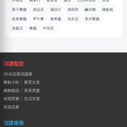
炸物店
機車行
素食店
櫃位
日式料理店
冰店
林X志
親子餐廳
甜品店
通訊行
補習班
鹹水雞
鐵板燒
台中市｜預算 10萬~30萬元
疏食餐廳
早午餐
修車廠
洗衣店
美式餐廳
游X姐
美髮店
餐廳
牛排店
新北市｜預算 10萬~30萬元
林X羽
桃園市｜預算 10萬~30萬元
趙X男
頂讓類型
新竹市｜預算 30萬~50萬元
2026店面頂讓展
韓X勳
餐飲小吃
│
教育文具
新北市｜預算 10萬~30萬元
服飾精品
│
美容美髮
休閒育樂
│
生活百貨
鄭X克
桃園市｜預算 10萬~30萬元
其他店家
莊X岑
頂讓服務
高雄市｜預算 30萬~50萬元