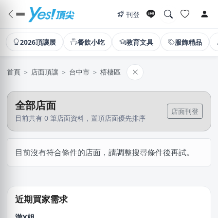
刊登
2026頂讓展
餐飲小吃
教育文具
服飾精品
首頁
＞
店面頂讓
＞
台中市
＞
梧棲區
全部店面
店面刊登
目前共有 0 筆店面資料，置頂店面優先排序
徐X軒
目前沒有符合條件的店面，請調整搜尋條件後再試。
台中市｜預算 50萬~100萬元
林X志
台中市｜預算 10萬~30萬元
近期買家需求
游X姐