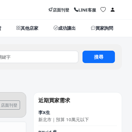
店面刊登
LINE客服
貨
其他店家
成功讓出
買家詢問
搜尋
江X珮
台中市｜預算 10萬元以下
張X偉
台中市｜預算 10萬元以下
近期買家需求
店面刊登
李X生
新北市｜預算 10萬元以下
DXvid.吳