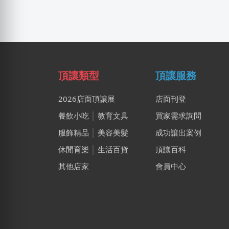
頂讓類型
頂讓服務
2026店面頂讓展
店面刊登
餐飲小吃
│
教育文具
買家需求詢問
服飾精品
│
美容美髮
成功讓出案例
休閒育樂
│
生活百貨
頂讓百科
其他店家
會員中心