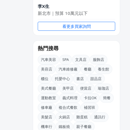
李X生
新北市｜預算 10萬元以下
DXvid.吳
看更多買家詢問
新北市｜預算 10萬~30萬元
KXki
熱門搜尋
台北市｜預算 10萬元以下
汽車美容
SPA
文具店
服飾店
丘X华
新北市｜預算 10萬~30萬元
美容店
汽車維修廠
餐廳
養生館
櫃位
托嬰中心
書店
甜品店
阿X
新北市｜預算 50萬~100萬元
美式餐廳
美甲店
便當店
瑜珈店
運動教室
義式料理
卡拉OK
簡餐
黃X舒
桃園市｜預算 10萬~30萬元
修車廠
複合式餐飲
補習班
美髮店
火鍋店
雞蛋糕
通訊行
機車行
鐵板燒
親子餐廳