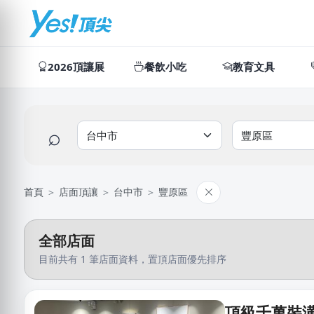
2026頂讓展
餐飲小吃
教育文具
⌕
首頁
＞
店面頂讓
＞
台中市
＞
豐原區
全部店面
目前共有 1 筆店面資料，置頂店面優先排序
頂級千萬裝潢