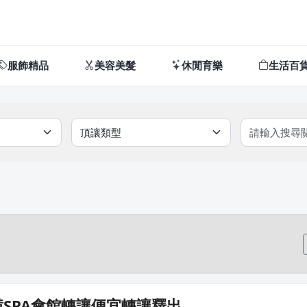
服飾精品
美容美髮
休閒育樂
生活百
SPA會館轉讓便宜轉讓釋出