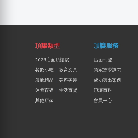
頂讓類型
頂讓服務
2026店面頂讓展
店面刊登
餐飲小吃
│
教育文具
買家需求詢問
服飾精品
│
美容美髮
成功讓出案例
休閒育樂
│
生活百貨
頂讓百科
其他店家
會員中心