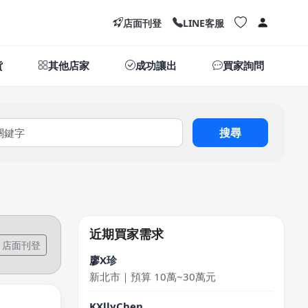
店面刊登
LINE客服
貨
其他店家
成功讓出
買家詢問
搜尋
莊X岑
高雄市｜預算 30萬~50萬元
麥X
高雄市｜預算 30萬~50萬元
近期買家需求
店面刊登
廖X珍
新北市｜預算 10萬~30萬元
KXllyChen