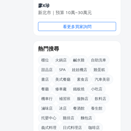
廖X珍
新北市｜預算 10萬~30萬元
KXllyChen
看更多買家詢問
新北市｜預算 30萬~50萬元
黃
熱門搜尋
新北市｜預算 10萬~30萬元
櫃位
火鍋店
鹹水雞
自助洗車
郭X勤
桃園市｜預算 10萬元以下
甜品店
SPA
娃娃機店
雞蛋糕
書店
美式餐廳
素食店
汽車美容
石X文
桃園市｜預算 10萬元以下
餐廳
修車廠
鐵板燒
小吃店
機車行
補習班
服飾店
飲料店
阿X
新北市｜預算 50萬~100萬元
滷味店
冰店
餐酒館
養生館
托嬰中心
雞排店
麵包店
義式料理
日式料理店
咖啡店