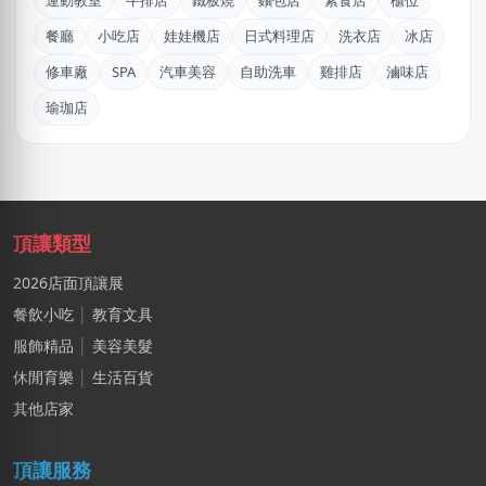
運動教室
牛排店
鐵板燒
麵包店
素食店
櫃位
徐X維
餐廳
小吃店
娃娃機店
日式料理店
洗衣店
冰店
桃園市｜預算 10萬~30萬元
修車廠
SPA
汽車美容
自助洗車
雞排店
滷味店
廖X姐
瑜珈店
高雄市｜預算 10萬元以下
廖X臻
新北市｜預算 30萬~50萬元
賴X姐
頂讓類型
新北市｜預算 10萬~30萬元
2026店面頂讓展
馬X凱
餐飲小吃
│
教育文具
苗栗縣｜預算 30萬~50萬元
服飾精品
│
美容美髮
休閒育樂
│
生活百貨
邱X恩
桃園市｜預算 10萬~30萬元
其他店家
丁X臨
頂讓服務
新北市｜預算 30萬~50萬元