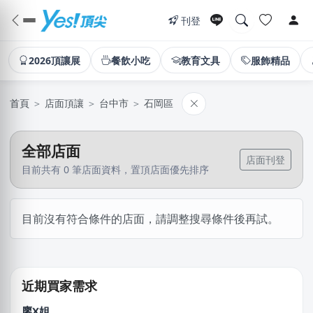
刊登
2026頂讓展
餐飲小吃
教育文具
服飾精品
首頁
＞
店面頂讓
＞
台中市
＞
石岡區
全部店面
店面刊登
目前共有 0 筆店面資料，置頂店面優先排序
江X珮
目前沒有符合條件的店面，請調整搜尋條件後再試。
台中市｜預算 10萬元以下
徐X維
桃園市｜預算 10萬~30萬元
近期買家需求
廖X姐