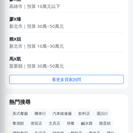
高雄市｜預算 10萬元以下
廖X臻
新北市｜預算 30萬~50萬元
賴X姐
新北市｜預算 10萬~30萬元
馬X凱
苗栗縣｜預算 30萬~50萬元
邱X恩
看更多買家詢問
桃園市｜預算 10萬~30萬元
丁X臨
熱門搜尋
新北市｜預算 30萬~50萬元
美式餐廳
機車行
汽車維修廠
飲料店
通訊行
江X珮
餐酒館
便當店
文具店
簡餐
鹹水雞
雞蛋糕
台中市｜預算 10萬元以下