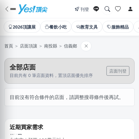
刊登
2026頂讓展
餐飲小吃
教育文具
服飾精品
首頁
＞
店面頂讓
＞
南投縣
＞
信義鄉
全部店面
店面刊登
目前共有 0 筆店面資料，置頂店面優先排序
廖X姐
高雄市｜預算 10萬元以下
目前沒有符合條件的店面，請調整搜尋條件後再試。
淑X
台中市｜預算 10萬~30萬元
近期買家需求
林X雲
台南市｜預算 100萬元以上