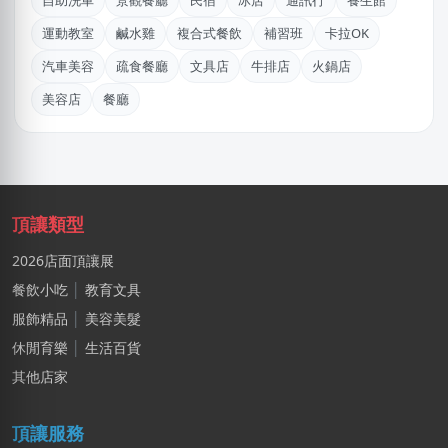
自助洗車
景觀餐廳
民宿
冰店
通訊行
養生館
台中市｜預算 10萬~30萬元
運動教室
鹹水雞
複合式餐飲
補習班
卡拉OK
林X雲
汽車美容
疏食餐廳
文具店
牛排店
火鍋店
台南市｜預算 100萬元以上
美容店
餐廳
周X華
台北市｜預算 50萬~100萬元
陳X姐
台北市｜預算 10萬~30萬元
頂讓類型
2026店面頂讓展
陳X樂
新北市｜預算 50萬~100萬元
餐飲小吃
│
教育文具
服飾精品
│
美容美髮
許X昌
休閒育樂
│
生活百貨
台中市｜預算 10萬元以下
其他店家
王X宏
新北市｜預算 10萬元以下
頂讓服務