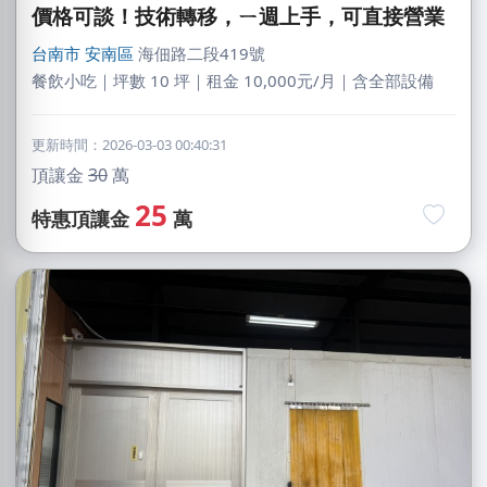
價格可談！技術轉移，ㄧ週上手，可直接營業
台南市
安南區
海佃路二段419號
餐飲小吃｜坪數 10 坪｜租金 10,000元/月｜含全部設備
更新時間：2026-03-03 00:40:31
頂讓金
30
萬
25
特惠頂讓金
萬