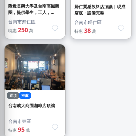
附近長榮大學及台南高鐵商
歸仁質感飲料店頂讓｜現成
圈，提供學生，工人，...
店底・設備完整
台南市歸仁區
台南市歸仁區
250
38
特惠
萬
特惠
萬
置頂
推薦
台南成大商圈咖啡店頂讓
台南市東區
95
特惠
萬