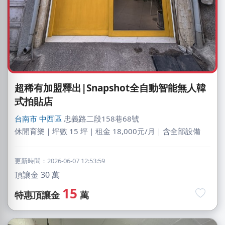
超稀有加盟釋出|Snapshot全自動智能無人韓
式拍貼店
台南市
中西區
忠義路二段158巷68號
休閒育樂｜坪數 15 坪｜租金 18,000元/月｜含全部設備
更新時間：2026-06-07 12:53:59
頂讓金
30
萬
15
特惠頂讓金
萬