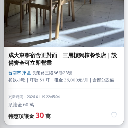
成大東寧宿舍正對面｜三層樓獨棟餐飲店｜設
備齊全可立即營業
台南市
東區
長榮路三段66巷23號
餐飲小吃｜坪數 51 坪｜租金 36,000元/月｜含部分設備
更新時間：2026-01-19 22:45:04
頂讓金
60
萬
30
特惠頂讓金
萬