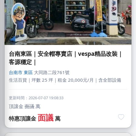
台南東區｜安全帽專賣店｜vespa精品改裝｜
客源穩定｜
台南市
東區
大同路二段761號
生活百貨｜坪數 25 坪｜租金 20,000元/月｜含全部設備
更新時間：2026-07-07 19:08:33
頂讓金
面議
萬
面議
特惠頂讓金
萬