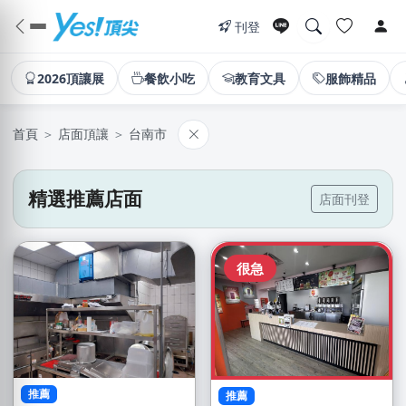
刊登
2026頂讓展
餐飲小吃
教育文具
服飾精品
首頁
＞
店面頂讓
＞
台南市
精選推薦店面
店面刊登
很急
推薦
推薦