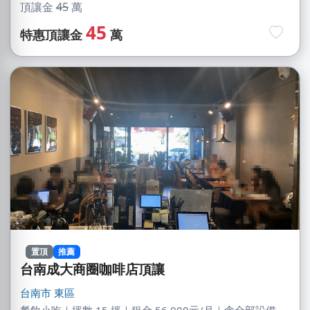
頂讓金
45
萬
45
特惠頂讓金
萬
置頂
推薦
台南成大商圈咖啡店頂讓
台南市
東區