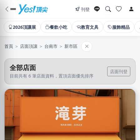
刊登
2026頂讓展
餐飲小吃
教育文具
服飾精品
首頁
＞
店面頂讓
＞
台南市
＞
新市區
全部店面
店面刊登
目前共有 6 筆店面資料，置頂店面優先排序