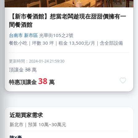
【新市餐酒館】想當老闆趁現在甜甜價擁有一
間餐酒館
台南市
新市區
光華街105之2號
餐飲小吃｜坪數 30 坪｜租金 13,500元/月｜含全部設備
更新時間：2024-01-24 21:59:30
頂讓金
38
萬
劉X姐
桃園市｜預算 10萬~30萬元
38
特惠頂讓金
萬
廖X姐
南投縣｜預算 10萬~30萬元
DXvid.吳
近期買家需求
新北市｜預算 10萬~30萬元
陳X豪