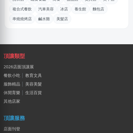
DXvid.吳
新北市｜預算 10萬~30萬元
複合式餐飲
汽車美容
冰店
養生館
麵包店
串燒燒烤店
鹹水雞
美髮店
陳X豪
台北市｜預算 30萬~50萬元
郭X勤
桃園市｜預算 10萬元以下
頂讓類型
林X羽
2026店面頂讓展
桃園市｜預算 10萬~30萬元
餐飲小吃
│
教育文具
莊X岑
服飾精品
│
美容美髮
高雄市｜預算 30萬~50萬元
休閒育樂
│
生活百貨
陳X姐
其他店家
台北市｜預算 10萬~30萬元
頂讓服務
店面刊登