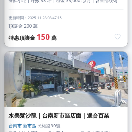
餐飲小吃｜坪數 33 坪｜租金 33,000元/月｜含全部設備
更新時間：2025-11-28 08:47:15
頂讓金
200
萬
150
特惠頂讓金
萬
水美髮沙龍｜台南新市區店面｜適合百業
台南市
新市區
民權路90號