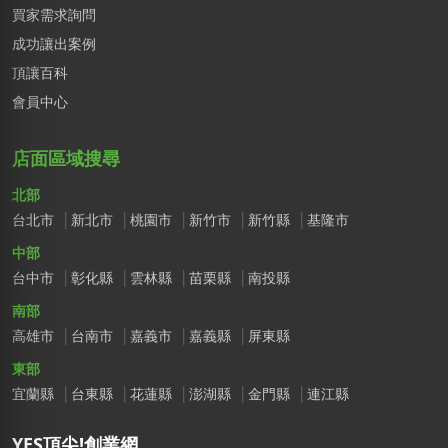
買家需求詢問
成功讓出案例
頂讓百科
會員中心
店面區域搜尋
北部
台北市
新北市
桃園市
新竹市
新竹縣
基隆市
中部
台中市
彰化縣
雲林縣
苗栗縣
南投縣
南部
高雄市
台南市
嘉義市
嘉義縣
屏東縣
東部
宜蘭縣
台東縣
花蓮縣
澎湖縣
金門縣
連江縣
YES頂尖!創業網