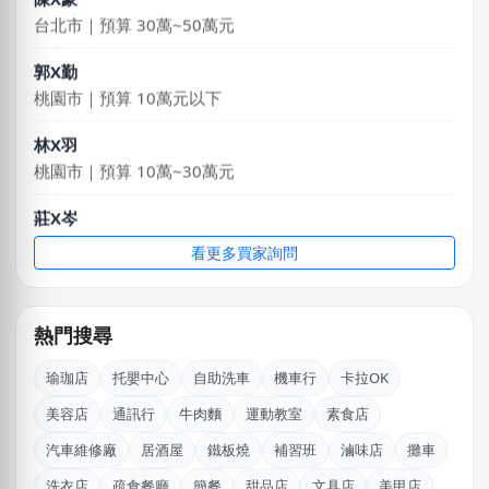
台北市｜預算 30萬~50萬元
郭X勤
桃園市｜預算 10萬元以下
林X羽
桃園市｜預算 10萬~30萬元
莊X岑
高雄市｜預算 30萬~50萬元
看更多買家詢問
陳X姐
台北市｜預算 10萬~30萬元
熱門搜尋
劉X姐
桃園市｜預算 10萬~30萬元
瑜珈店
托嬰中心
自助洗車
機車行
卡拉OK
美容店
通訊行
牛肉麵
運動教室
素食店
廖X姐
南投縣｜預算 10萬~30萬元
汽車維修廠
居酒屋
鐵板燒
補習班
滷味店
攤車
洗衣店
疏食餐廳
簡餐
甜品店
文具店
美甲店