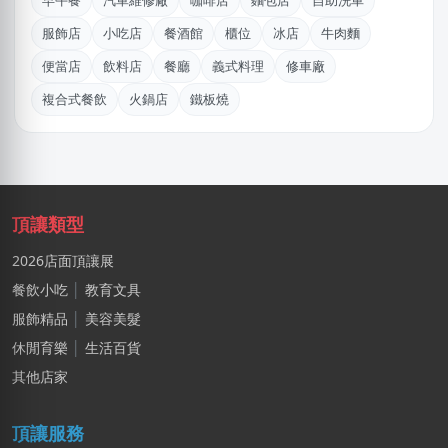
早午餐
汽車維修廠
咖啡店
麵包店
自助洗車
林X芷
服飾店
小吃店
餐酒館
櫃位
冰店
牛肉麵
新北市｜預算 10萬~30萬元
便當店
飲料店
餐廳
義式料理
修車廠
莊X岑
複合式餐飲
火鍋店
鐵板燒
高雄市｜預算 30萬~50萬元
簡X之
桃園市｜預算 10萬~30萬元
賴X姐
頂讓類型
新北市｜預算 10萬~30萬元
2026店面頂讓展
湯X成
餐飲小吃
│
教育文具
高雄市｜預算 30萬~50萬元
服飾精品
│
美容美髮
休閒育樂
│
生活百貨
NXniLin
嘉義市｜預算 100萬元以上
其他店家
陳X姐
頂讓服務
桃園市｜預算 10萬元以下