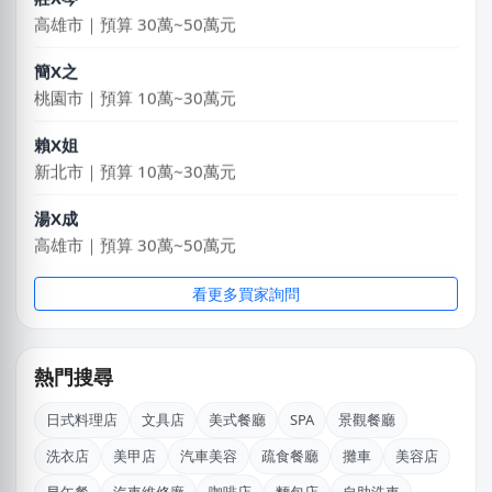
高雄市｜預算 30萬~50萬元
簡X之
桃園市｜預算 10萬~30萬元
賴X姐
新北市｜預算 10萬~30萬元
湯X成
高雄市｜預算 30萬~50萬元
NXniLin
看更多買家詢問
嘉義市｜預算 100萬元以上
陳X姐
熱門搜尋
桃園市｜預算 10萬元以下
日式料理店
文具店
美式餐廳
SPA
景觀餐廳
徐X維
洗衣店
美甲店
汽車美容
疏食餐廳
攤車
美容店
桃園市｜預算 10萬~30萬元