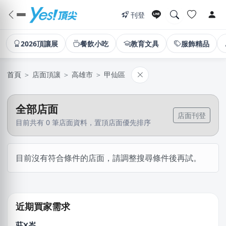
刊登
2026頂讓展
餐飲小吃
教育文具
服飾精品
首頁
＞
店面頂讓
＞
高雄市
＞
甲仙區
全部店面
店面刊登
目前共有 0 筆店面資料，置頂店面優先排序
徐X維
目前沒有符合條件的店面，請調整搜尋條件後再試。
桃園市｜預算 10萬~30萬元
林X芷
新北市｜預算 10萬~30萬元
近期買家需求
莊X岑