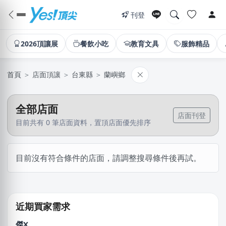
刊登
2026頂讓展
餐飲小吃
教育文具
服飾精品
首頁
＞
店面頂讓
＞
台東縣
＞
蘭嶼鄉
全部店面
店面刊登
目前共有 0 筆店面資料，置頂店面優先排序
林X志
目前沒有符合條件的店面，請調整搜尋條件後再試。
台中市｜預算 10萬~30萬元
廖X臻
新北市｜預算 30萬~50萬元
近期買家需求
傑X