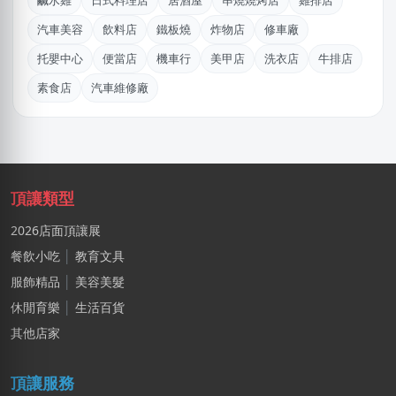
鹹水雞
日式料理店
居酒屋
串燒燒烤店
雞排店
廖X臻
汽車美容
飲料店
鐵板燒
炸物店
修車廠
新北市｜預算 30萬~50萬元
托嬰中心
便當店
機車行
美甲店
洗衣店
牛排店
傑X
素食店
汽車維修廠
台中市｜預算 50萬~100萬元
廖X臻
新北市｜預算 30萬~50萬元
李X臻
頂讓類型
台中市｜預算 30萬~50萬元
2026店面頂讓展
簡X之
餐飲小吃
│
教育文具
桃園市｜預算 10萬~30萬元
服飾精品
│
美容美髮
陳X豪
休閒育樂
│
生活百貨
台北市｜預算 30萬~50萬元
其他店家
廖X珍
頂讓服務
新北市｜預算 10萬~30萬元