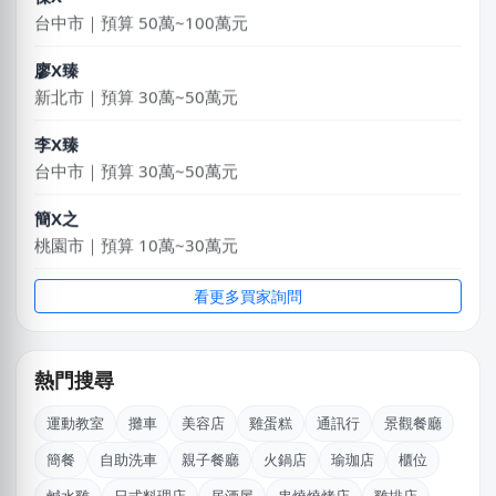
台中市｜預算 50萬~100萬元
廖X臻
新北市｜預算 30萬~50萬元
李X臻
台中市｜預算 30萬~50萬元
簡X之
桃園市｜預算 10萬~30萬元
陳X豪
看更多買家詢問
台北市｜預算 30萬~50萬元
廖X珍
熱門搜尋
新北市｜預算 10萬~30萬元
運動教室
攤車
美容店
雞蛋糕
通訊行
景觀餐廳
林X志
簡餐
自助洗車
親子餐廳
火鍋店
瑜珈店
櫃位
台中市｜預算 10萬~30萬元