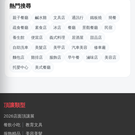
桃園市｜預算 10萬~30萬元
熱門搜尋
阿X
親子餐廳
鹹水雞
文具店
通訊行
鐵板燒
簡餐
新北市｜預算 50萬~100萬元
疏食餐廳
素食店
冰店
餐廳
景觀餐廳
民宿
周X華
養生館
便當店
義式料理
居酒屋
甜品店
台北市｜預算 50萬~100萬元
自助洗車
美髮店
美甲店
汽車美容
修車廠
徐X維
麵包店
雞排店
服飾店
早午餐
滷味店
美容店
桃園市｜預算 10萬~30萬元
托嬰中心
美式餐廳
游X姐
新北市｜預算 10萬~30萬元
趙X男
新竹市｜預算 30萬~50萬元
頂讓類型
2026店面頂讓展
施X玉
桃園市｜預算 10萬~30萬元
餐飲小吃
│
教育文具
服飾精品
│
美容美髮