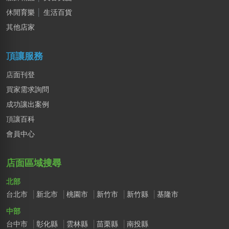
陳X姐
休閒育樂
│
生活百貨
台南市｜預算 10萬元以下
其他店家
簡X之
桃園市｜預算 10萬~30萬元
頂讓服務
店面刊登
買家需求詢問
成功讓出案例
頂讓百科
會員中心
店面區域搜尋
北部
台北市
新北市
桃園市
新竹市
新竹縣
基隆市
中部
台中市
彰化縣
雲林縣
苗栗縣
南投縣