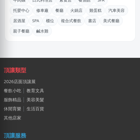
牛肉麵
日式料理店
素食店
餐酒館
SPA
廖X臻
托嬰中心
修車廠
餐廳
火鍋店
雞蛋糕
汽車美容
新北市｜預算 30萬~50萬元
居酒屋
SPA
櫃位
複合式餐飲
書店
美式餐廳
林X雲
親子餐廳
鹹水雞
台南市｜預算 100萬元以上
石X文
桃園市｜預算 10萬元以下
林X羽
頂讓類型
桃園市｜預算 10萬~30萬元
2026店面頂讓展
姚X生
餐飲小吃
│
教育文具
嘉義市｜預算 10萬~30萬元
服飾精品
│
美容美髮
湯X成
休閒育樂
│
生活百貨
高雄市｜預算 30萬~50萬元
其他店家
莊X岑
頂讓服務
高雄市｜預算 30萬~50萬元