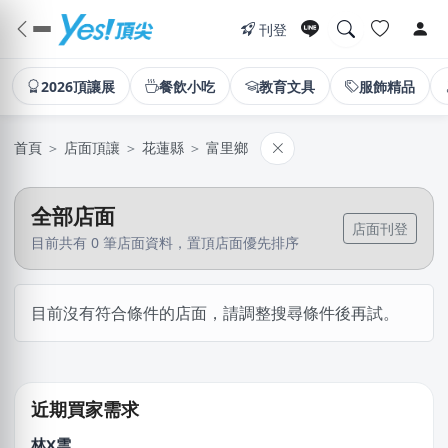
刊登
2026頂讓展
餐飲小吃
教育文具
服飾精品
首頁
＞
店面頂讓
＞
花蓮縣
＞
富里鄉
全部店面
店面刊登
目前共有 0 筆店面資料，置頂店面優先排序
江X珮
目前沒有符合條件的店面，請調整搜尋條件後再試。
台中市｜預算 10萬元以下
廖X臻
新北市｜預算 30萬~50萬元
近期買家需求
林X雲