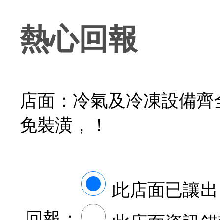
熱心回報
店面：冷氣及冷凍設備齊
免裝潢，！
此店面已讓出
回報：