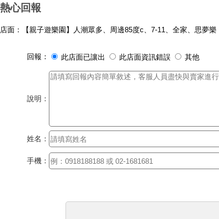
熱心回報
店面：【親子遊樂園】人潮眾多、周邊85度c、7-11、全家、思夢樂
回報：
此店面已讓出
此店面資訊錯誤
其他
說明：
姓名：
手機：