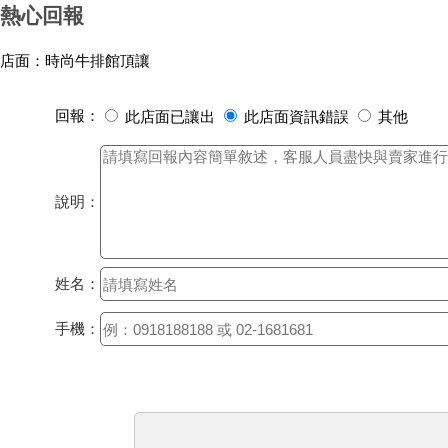
熱心回報
店面：時尚牛排館頂讓
回報：
此店面已讓出
此店面資訊錯誤
其他
說明：
姓名：
手機：