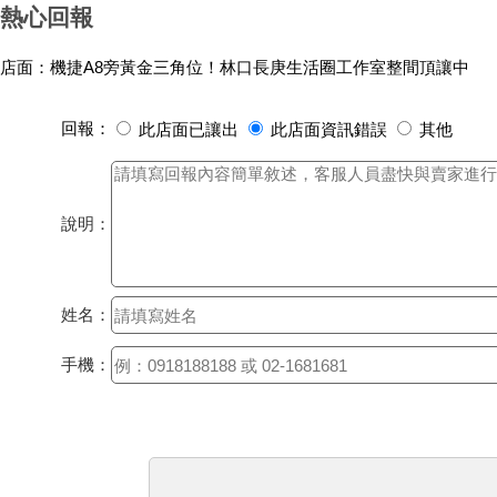
熱心回報
店面：機捷A8旁黃金三角位！林口長庚生活圈工作室整間頂讓中
回報：
此店面已讓出
此店面資訊錯誤
其他
說明：
姓名：
手機：