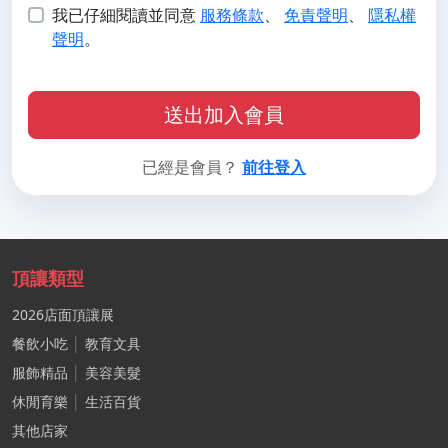
我已仔細閱讀並同意
服務條款
、
免責聲明
、
隱私權
聲明
。
送出加入會員
已經是會員？
前往登入
頂讓類型
2026店面頂讓展
餐飲小吃
│
教育文具
服飾精品
│
美容美髮
休閒育樂
│
生活百貨
其他店家