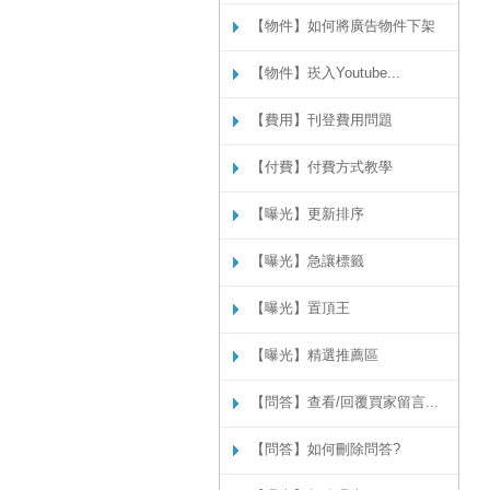
【物件】如何將廣告物件下架
【物件】崁入Youtube...
【費用】刊登費用問題
【付費】付費方式教學
【曝光】更新排序
【曝光】急讓標籤
【曝光】置頂王
【曝光】精選推薦區
【問答】查看/回覆買家留言...
【問答】如何刪除問答?