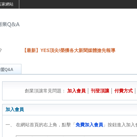
店家網站
?
【最新】YES頂尖!榮獲各大新聞媒體搶先報導
盟Q&A
創業頂讓常見問題：
加入會員
│
刊登頂讓
│
付費方式
加入會員
一、 在網站首頁的右上角，點擊「
免費加入會員
」按鈕進入加入