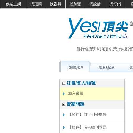
創業主網
找頂讓
找器具
找加盟
找設計
找行銷
自行創業PK頂讓創業,你挺誰
頂讓Q&A
器具Q&A
加
註冊/登入/帳號
加入會員
賣家問題
【物件】自行刊登廣告
【物件】廣告續刊問題