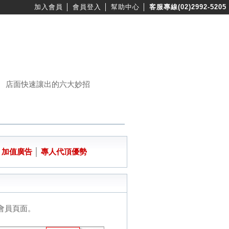
加入會員
│
會員登入
│
幫助中心
│
客服專線(02)2992-5205
店面快速讓出的六大妙招
│
加值廣告
│
專人代頂優勢
會員頁面。