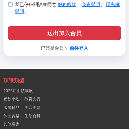
我已仔細閱讀並同意
服務條款
、
免責聲明
、
隱私權
聲明
。
送出加入會員
已經是會員？
前往登入
頂讓類型
2026店面頂讓展
餐飲小吃
│
教育文具
服飾精品
│
美容美髮
休閒育樂
│
生活百貨
其他店家