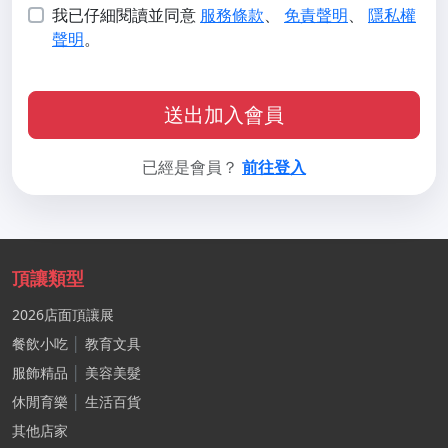
我已仔細閱讀並同意
服務條款
、
免責聲明
、
隱私權
聲明
。
送出加入會員
已經是會員？
前往登入
頂讓類型
2026店面頂讓展
餐飲小吃
│
教育文具
服飾精品
│
美容美髮
休閒育樂
│
生活百貨
其他店家