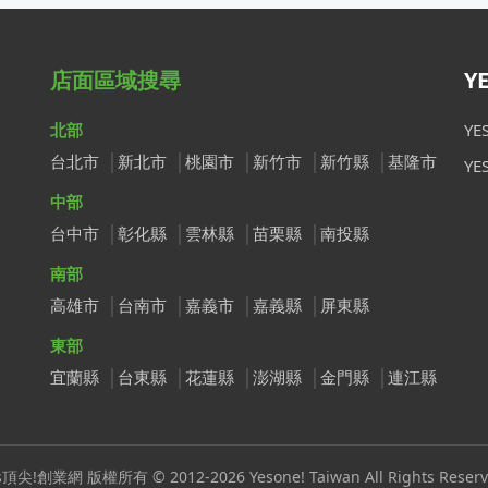
店面區域搜尋
Y
北部
Y
台北市
新北市
桃園市
新竹市
新竹縣
基隆市
Y
中部
台中市
彰化縣
雲林縣
苗栗縣
南投縣
南部
高雄市
台南市
嘉義市
嘉義縣
屏東縣
東部
宜蘭縣
台東縣
花蓮縣
澎湖縣
金門縣
連江縣
s頂尖!創業網 版權所有 © 2012-2026 Yesone! Taiwan All Rights Reserv