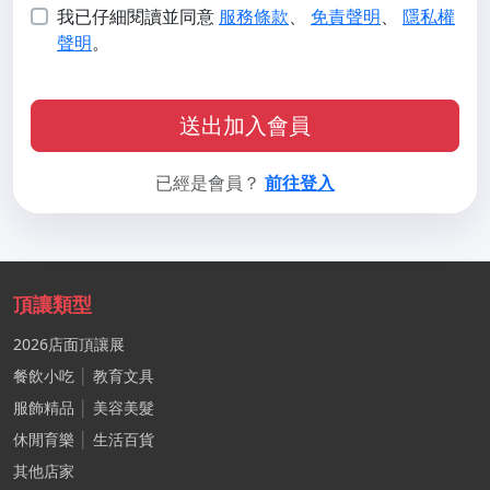
我已仔細閱讀並同意
服務條款
、
免責聲明
、
隱私權
聲明
。
送出加入會員
已經是會員？
前往登入
頂讓類型
2026店面頂讓展
餐飲小吃
│
教育文具
服飾精品
│
美容美髮
休閒育樂
│
生活百貨
其他店家