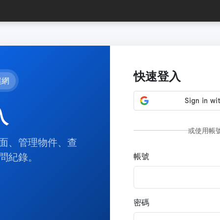
快速登入
讓網
入
或使用帳
面、管理物件、查
問紀錄。
帳號
密碼