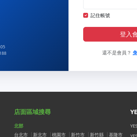
記住帳號
登入
05
還不是會員？
188
店面區域搜尋
Y
北部
Y
台北市
新北市
桃園市
新竹市
新竹縣
基隆市
Y