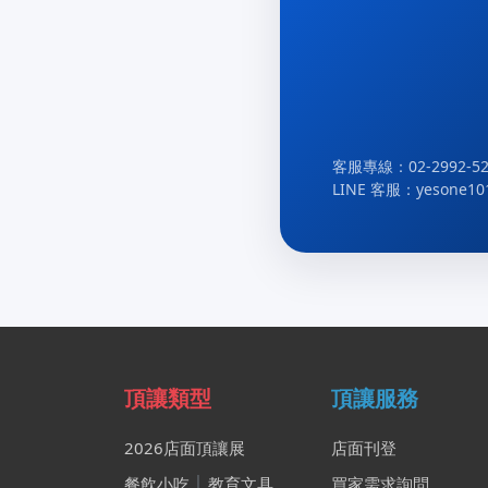
客服專線：02-2992-52
LINE 客服：yesone10
頂讓類型
頂讓服務
2026店面頂讓展
店面刊登
餐飲小吃
│
教育文具
買家需求詢問