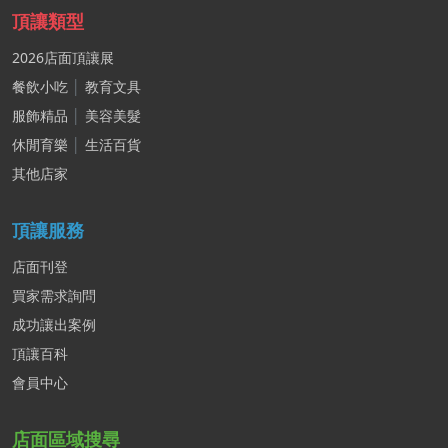
頂讓類型
2026店面頂讓展
餐飲小吃
│
教育文具
服飾精品
│
美容美髮
休閒育樂
│
生活百貨
其他店家
頂讓服務
店面刊登
買家需求詢問
成功讓出案例
頂讓百科
會員中心
店面區域搜尋