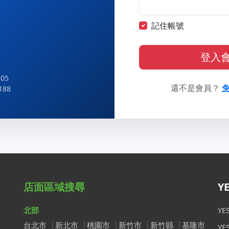
記住帳號
登入
05
還不是會員？
188
店面區域搜尋
Y
北部
Y
台北市
新北市
桃園市
新竹市
新竹縣
基隆市
Y