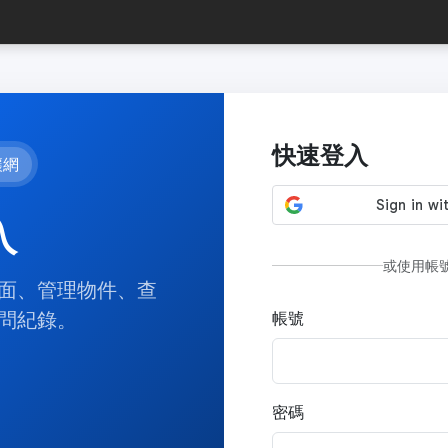
快速登入
讓網
入
或使用帳
面、管理物件、查
問紀錄。
帳號
密碼