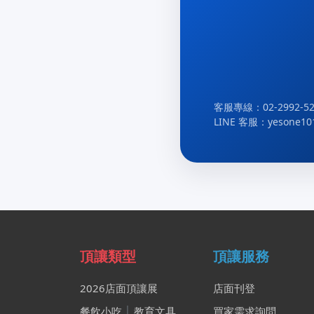
客服專線：02-2992-52
LINE 客服：yesone10
頂讓類型
頂讓服務
2026店面頂讓展
店面刊登
餐飲小吃
│
教育文具
買家需求詢問