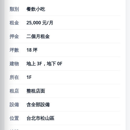
類別
餐飲小吃
租金
25,000 元/月
押金
二個月租金
坪數
18 坪
建物
地上 3F，地下 0F
所在
1F
租店
整租店面
設備
含全部設備
位置
台北市松山區