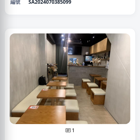
編號
SA2024070385099
1