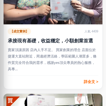
【成交實例】
人氣 4409
承接現有基礎，收益穩定，小額創業首選
賣家頂讓原因 店內人手不足。 買家創業的理念 店面位於
捷運大直站附近，周邊經濟活絡，學區範圍人潮眾多，條
件質完全符合我的需求，感謝yes頂尖專員的熱心服務，
具專...
詳全文 >