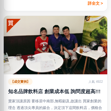
詳全文 >
【成交實例】
人氣 4922
知名品牌飲料店 創業成本低 詢問度超高!!!
賣家頂讓原因 要移居中南部,無暇顧及,故讓出 買家創業的
理念 透過頂尖專員的媒合，決定頂下這間飲料店，價格合