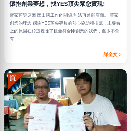
懷抱創業夢想，找YES頂尖幫您實現!
賣家頂讓原因 因出國工作的關係,無法再兼顧店面。 買家
創業的理念 感謝YES頂尖專員的熱心協助和推薦，主要看
上的原因在於這裡除了租金符合剛創業的我們，至少不會
有...
詳全文 >