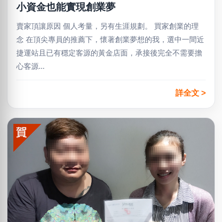
小資金也能實現創業夢
賣家頂讓原因 個人考量，另有生涯規劃。 買家創業的理
念 在頂尖專員的推薦下，懷著創業夢想的我，選中一間近
捷運站且已有穩定客源的黃金店面，承接後完全不需要擔
心客源...
詳全文 >