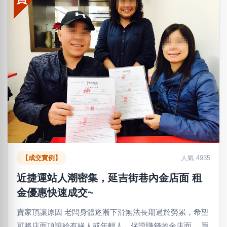
【成交實例】
人氣 4935
近捷運站人潮密集，延吉街巷內金店面 租
金優惠快速成交~
賣家頂讓原因 老闆身體逐漸下滑無法長期過於勞累，希望
可將店面頂讓給有緣人或年輕人，保證賺錢的金店面。 買