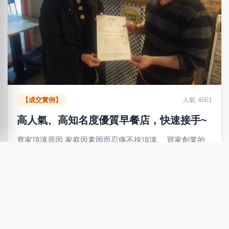
【成交實例】
人氣 4661
高人氣、高知名度優質早餐店，快速接手~
賣家頂讓原因 家庭因素因而忍痛不捨頂讓。 買家創業的
理念 在朋友的推薦下，感受到頂尖專員的熱忱服務，幫我
找到一間租金合理，客源和生意非常穩定，又位在學校及
住宅混...
詳全文 >