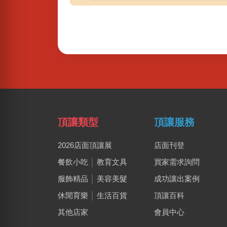
頂讓類型
頂讓服務
2026店面頂讓展
店面刊登
餐飲小吃
│
教育文具
買家需求詢問
服飾精品
│
美容美髮
成功讓出案例
休閒育樂
│
生活百貨
頂讓百科
其他店家
會員中心