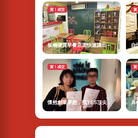
賀！成交
賀
板橋優質早餐店面快速讓出～
自
賀！成交
賀
懷抱創業夢想，找YES頂尖...
具