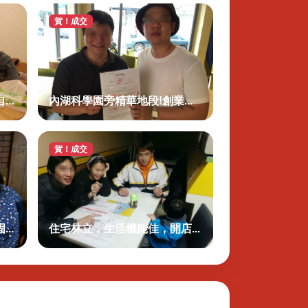
賀！成交
..
內湖科學園旁精華地段!創業...
賀！成交
..
住宅林立，生活機能佳，開店...